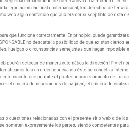
de seguridad, colaborando de forma activa en la retirada o, en s
la legislación nacional o internacional, los derechos de terceros
itio web algún contenido que pudiera ser susceptible de esta clas
para que funcione correctamente. En principio, puede garantizars
l RESPONSABLE no descarta la posibilidad de que existan ciertos 
ales, huelgas o circunstancias semejantes que hagan imposible el
eb podrán detectar de manera automática la dirección IP y el n
tomáticamente a un ordenador cuando éste se conecta a Internet
amente inscrito que permite el posterior procesamiento de los d
cer el número de impresiones de páginas, el número de visitas
ias o cuestiones relacionadas con el presente sitio web o de las a
 que se someten expresamente las partes, siendo competentes para 