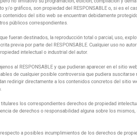
vo pero no limitativo su programación, edición, compilación y d
xto y/o gráficos, son propiedad del RESPONSABLE o, si es el cas
s contenidos del sitio web se encuentran debidamente protegido
istros públicos correspondientes.
e fueran destinados, la reproducción total o parcial, uso, explota
escrita previa por parte del RESPONSABLE. Cualquier uso no aut
piedad intelectual o industrial del autor.
os ajenos al RESPONSABLE y que pudieran aparecer en el sitio we
sables de cualquier posible controversia que pudiera suscitar
 redirigir directamente a los contenidos concretos del sitio web
.
tulares los correspondientes derechos de propiedad intelectual 
xistencia de derechos o responsabilidad alguna sobre los mismos
n respecto a posibles incumplimientos de los derechos de propied