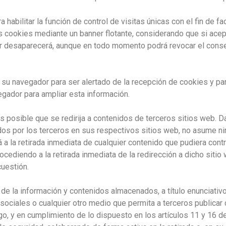
a habilitar la función de control de visitas únicas con el fin de f
as cookies mediante un banner flotante, considerando que si acep
ner desaparecerá, aunque en todo momento podrá revocar el cons
r su navegador para ser alertado de la recepción de cookies y pa
egador para ampliar esta información.
es posible que se redirija a contenidos de terceros sitios we
dos por los terceros en sus respectivos sitios web, no asume ni
a la retirada inmediata de cualquier contenido que pudiera contra
 procediendo a la retirada inmediata de la redirección a dicho sit
estión.
a información y contenidos almacenados, a título enunciativo p
ociales o cualquier otro medio que permita a terceros publicar
y en cumplimiento de lo dispuesto en los artículos 11 y 16 de