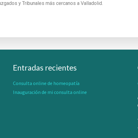
zgados y Tribunales más cercanos a Valladolid.
Entradas recientes
Consulta online de homeopatía
Inauguración de mi consulta online
s