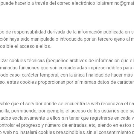
 puede hacerlo a través del correo electrónico lolatremino@gma
 de responsabilidad derivada de la información publicada en s
ón haya sido manipulada o introducida por un tercero ajeno al m
posible el acceso a ellos.
izar cookies técnicas (pequeños archivos de información que el
terminadas funciones que son consideradas imprescindibles para e
todo caso, carácter temporal, con la única finalidad de hacer má
caso, estas cookies proporcionan por sí mismas datos de carácter 
ible que el servidor donde se encuentra la web reconozca el nav
ncilla, permitiendo, por ejemplo, el acceso de los usuarios que s
dos exclusivamente a ellos sin tener que registrarse en cada vis
, controlar el progreso y número de entradas, etc, siendo en est
io web no instalará cookies prescindibles sin el consentimiento p